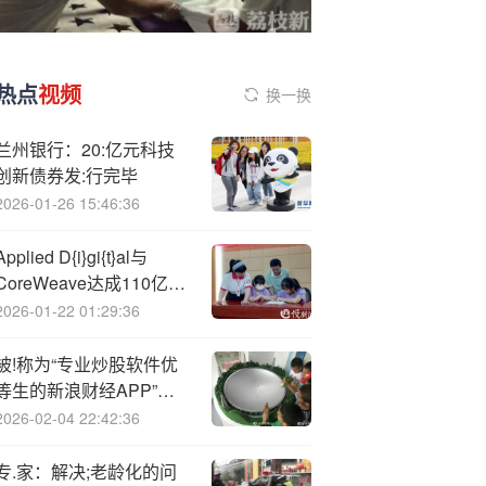
热点
视频
换一换
兰州银行：20:亿元科技
创新债券发:行完毕
2026-01-26 15:46:36
Applied D{i}gi{t}al与
CoreWeave达成110亿美
元协议
2026-01-22 01:29:36
被!称为“专业炒股软件优
等生的新浪财经APP”是
如何保持C位优势的？
2026-02-04 22:42:36
专.家：解决;老龄化的问