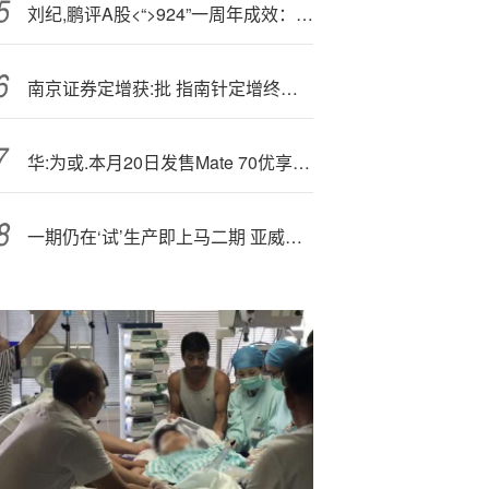
刘纪,鹏评A股<“>924”一周年成效：“没有什么比四个月涨800点更显著”
南京证券定增获:批 指南针定增终止: 什么信号？
华:为或.本月20日发售Mate 70优享版：3000+价格段、搭降频麒麟芯
一期仍在‘试’生产即上马二期 亚威股份募投项目产品将全部自用