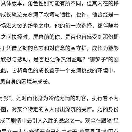
根据具体版本，角色性别可能有所不同，但其内在的挣
成长轨迹充🌸满了坎坷与牺牲。也许，他曾经是一
场宏大🌸的纷争之中。他的每一次选择，都伴随着
义之间抉择时，屏幕前的你，是否也曾感受到那份撕
终于凭借坚韧的意志和对信念的🔥守护，成长为能够
的欣慰与感动，是否也让你热泪盈眶？“御梦子”的剧
残酷，它将角色的成长置于一个充满挑战的环境中，
思自身的困境与成长。
“月影”。她时而化身为冷酷无情的刺客，执行着不为
面，对某个特定的🔥人付出深沉的关怀。她的身份
成了剧情中最引人入胜的悬念之一。观众在跟随“星
也是在一步步😎解开自己心中对于“善恶界限”的固有