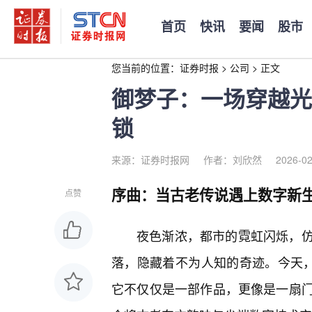
首页
快讯
要闻
股市
您当前的位置：
证券时报
>
公司
>
正文
御梦子：一场穿越光
锁
来源：证券时报网
作者：刘欣然
2026-02
序曲：当古老传说遇上数字新
点赞
夜色渐浓，都市的霓虹闪烁，
落，隐藏着不为人知的奇迹。今天，
它不仅仅是一部作品，更像是一扇